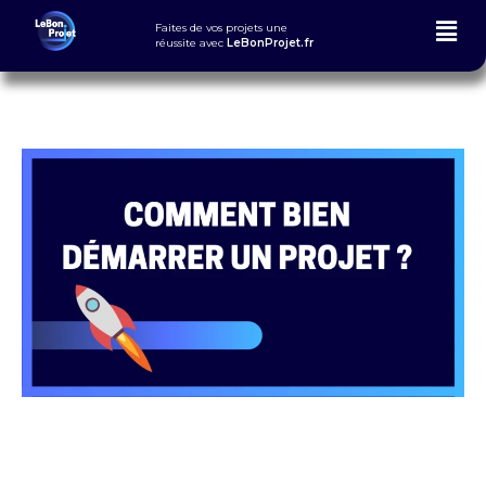
Faites de vos projets une
réussite
avec
LeBonProjet.fr